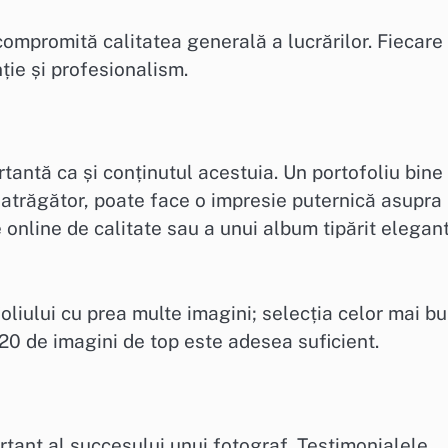
compromită calitatea generală a lucrărilor. Fiecare
nție și profesionalism.
rtantă ca și conținutul acestuia. Un portofoliu bine
 atrăgător, poate face o impresie puternică asupra
me online de calitate sau a unui album tipărit elegan
oliului cu prea multe imagini; selecția celor mai b
-20 de imagini de top este adesea suficient.
rtant al succesului unui fotograf. Testimonialele