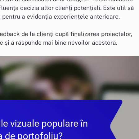
luența decizia altor clienți potențiali. Este util să
iu pentru a evidenția experiențele anterioare.
dback de la clienți după finalizarea proiectelor,
te și a răspunde mai bine nevoilor acestora.