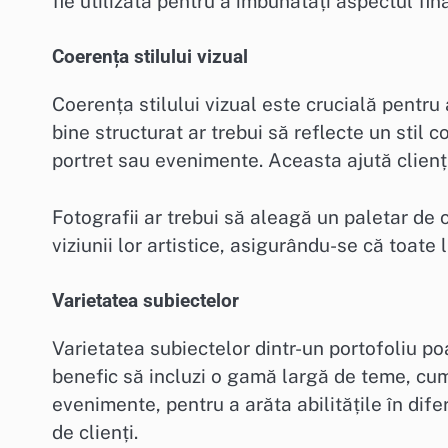
fie utilizată pentru a îmbunătăți aspectul fina
Coerența stilului vizual
Coerența stilului vizual este crucială pentru a
bine structurat ar trebui să reflecte un stil c
portret sau evenimente. Aceasta ajută clienți
Fotografii ar trebui să aleagă un paletar de c
viziunii lor artistice, asigurându-se că toate
Varietatea subiectelor
Varietatea subiectelor dintr-un portofoliu po
benefic să incluzi o gamă largă de teme, cum 
evenimente, pentru a arăta abilitățile în dif
de clienți.