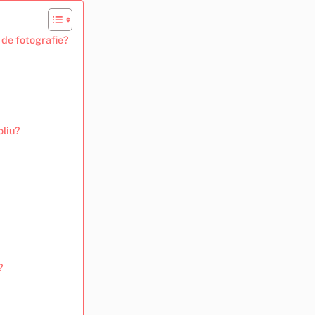
e de fotografie?
oliu?
?