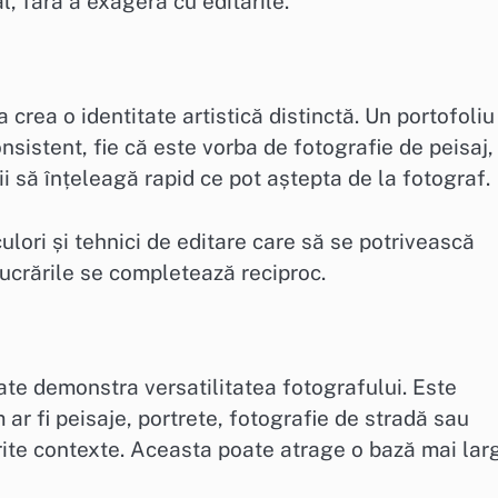
l, fără a exagera cu editările.
 crea o identitate artistică distinctă. Un portofoliu
onsistent, fie că este vorba de fotografie de peisaj,
i să înțeleagă rapid ce pot aștepta de la fotograf.
ulori și tehnici de editare care să se potrivească
 lucrările se completează reciproc.
ate demonstra versatilitatea fotografului. Este
ar fi peisaje, portrete, fotografie de stradă sau
erite contexte. Aceasta poate atrage o bază mai lar