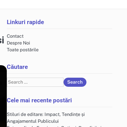
Linkuri rapide
Contact
și
Despre Noi
Toate postările
Căutare
Search
for:
Cele mai recente postări
Stiluri de editare: Impact, Tendințe și
Angajamentul Publicului