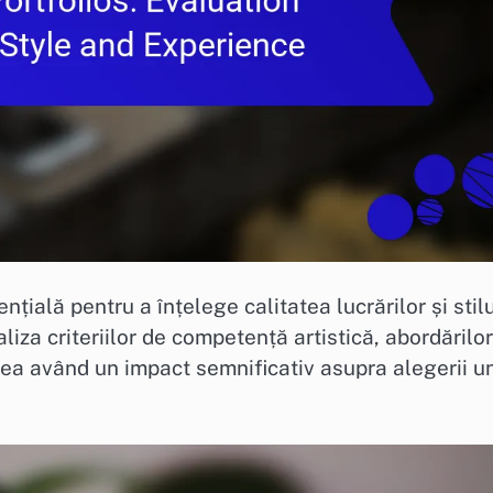
nțială pentru a înțelege calitatea lucrărilor și stil
liza criteriilor de competență artistică, abordărilor
stea având un impact semnificativ asupra alegerii u