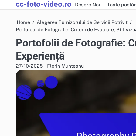
cc-foto-video.ro
Skip
Despre Noi
Toate postăr
to
content
Home
Alegerea Furnizorului de Servicii Potrivit
Portofolii de Fotografie: Criterii de Evaluare, Stil Viz
Portofolii de Fotografie: Cr
Experiență
27/10/2025
Florin Munteanu