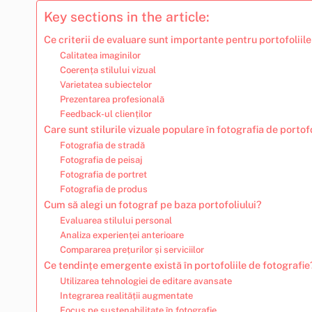
Key sections in the article:
Ce criterii de evaluare sunt importante pentru portofoliil
Calitatea imaginilor
Coerența stilului vizual
Varietatea subiectelor
Prezentarea profesională
Feedback-ul clienților
Care sunt stilurile vizuale populare în fotografia de portof
Fotografia de stradă
Fotografia de peisaj
Fotografia de portret
Fotografia de produs
Cum să alegi un fotograf pe baza portofoliului?
Evaluarea stilului personal
Analiza experienței anterioare
Compararea prețurilor și serviciilor
Ce tendințe emergente există în portofoliile de fotografie
Utilizarea tehnologiei de editare avansate
Integrarea realității augmentate
Focus pe sustenabilitate în fotografie