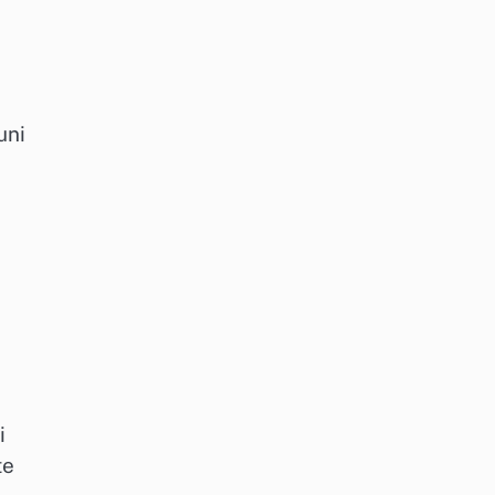
uni
i
te