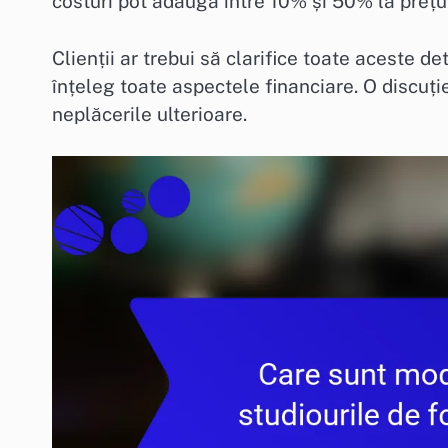
costuri pot adăuga între 10% și 50% la prețul
Clienții ar trebui să clarifice toate aceste d
înțeleg toate aspectele financiare. O discuț
neplăcerile ulterioare.