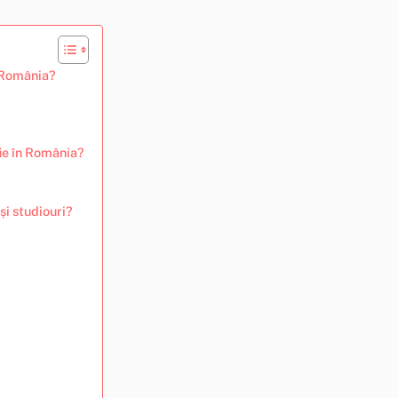
n România?
fie în România?
și studiouri?
?