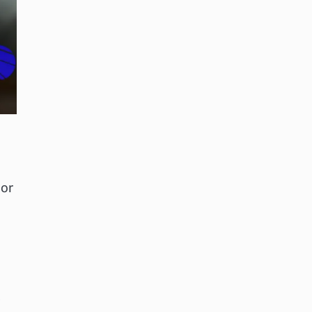
lor
-