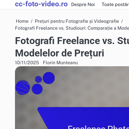
cc-foto-video.ro
Skip
Despre Noi
Toate postăr
to
content
Home
Prețuri pentru Fotografie și Videografie
Fotografi Freelance vs. Studiouri: Comparație a Mode
Fotografi Freelance vs. St
Modelelor de Prețuri
10/11/2025
Florin Munteanu