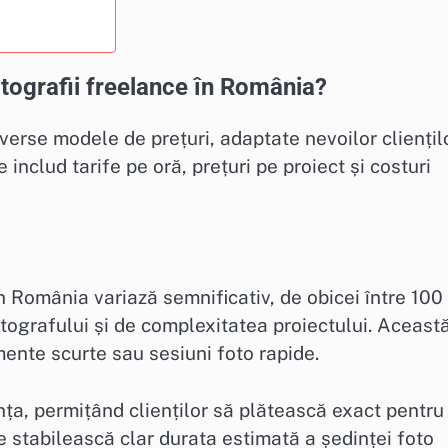
tografii freelance în România?
iverse modele de prețuri, adaptate nevoilor cliențil
includ tarife pe oră, prețuri pe proiect și costuri
n România variază semnificativ, de obicei între 100 
otografului și de complexitatea proiectului. Aceast
nte scurte sau sesiuni foto rapide.
nța, permițând clienților să plătească exact pentru
e stabilească clar durata estimată a ședinței foto